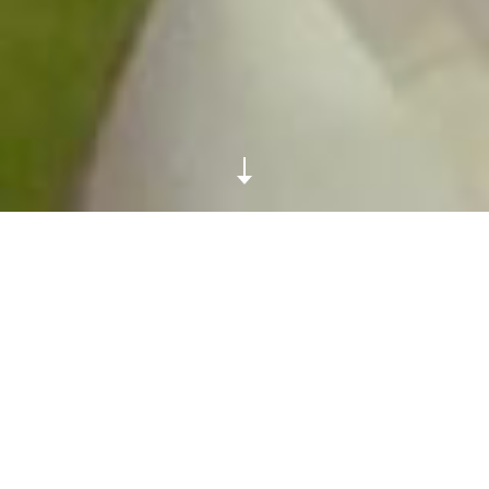
9h30:
Gaëlle arrive au bureau des Néréïdes dans le
quartier d’Etienne Marcel. Après avoir mangé son petit
déjeuner – un bol de yaourt au soja nature avec des
pommes coupées et des flocons d’avoine – la visual
director file voir la community manager de la marque
pour qu’elle lui donne son plan de travail. « J’ai d’abord
commencé en tant que free-lance, avec des micro-
missions comme m’occuper de la direction artistique
des lookbooks, » se souvient Gaëlle. « La marque a
bien aimé mon travail, et m’a donc proposé de rejoindre