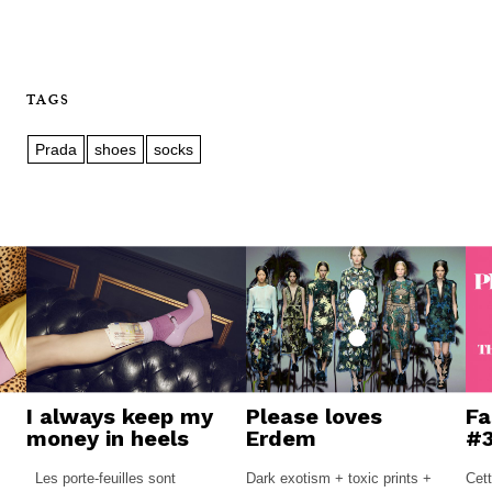
TAGS
Prada
shoes
socks
I always keep my
Please loves
Fa
money in heels
Erdem
#
Les porte-feuilles sont
Dark exotism + toxic prints +
Cet