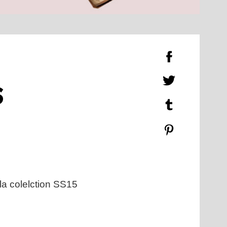
S
la colelction SS15