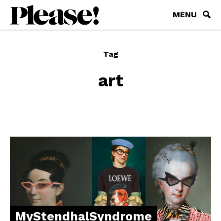
MENU
Tag
art
MyStendhalSyndrome