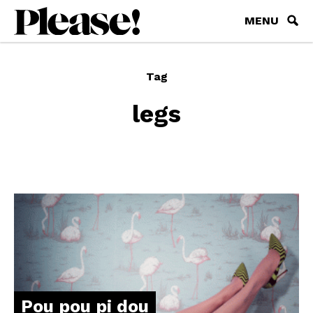
MENU
Tag
legs
Pou pou pi dou