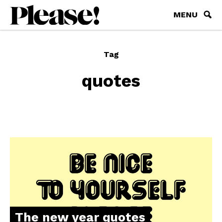
MENU
Tag
quotes
The new year quotes