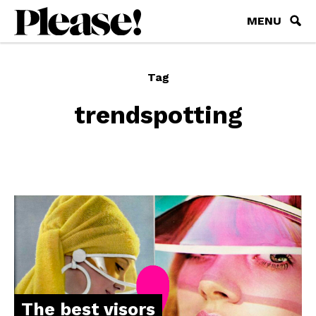
MENU
Tag
trendspotting
The best visors