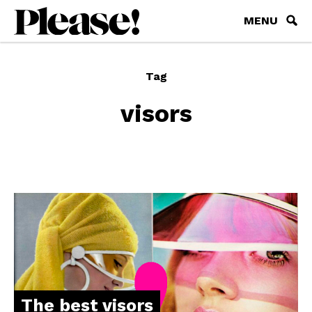
MENU
Tag
visors
The best visors