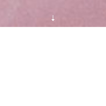
L’objet most wanted de cette rentrée, c’est le casque
iconique Plattan d’Urbanears décliné en rose à
l’occasion de leur collab’ avec l’artiste Arvida Byström !