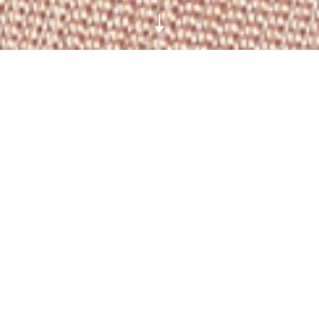
Les créations d’
Almasika
sont faites pour être portées
comme des talismans. Née de la fusion des termes
swahili « almasi » (diamant) et ouest-africain « sika »
(or), la marque de bijoux basée à Londres s’attache à
célébrer la culture de l’ornementation traditionnellement
africaine en rendant hommage à son histoire et ses
civilisations anciennes. Pour sa collection Le Cauri
Endiamanté, la fondatrice de la marque Catherine Sarr,
d’origines parisienne et béninoise, transforme le cauri,
coquillage traditionnel, en version ultra luxe pavée de
diamants, infusé de signification précieuse. Purement
magique.
Collier en or et diamants, collection Le Cauri