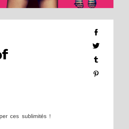
of
er ces sublimités !