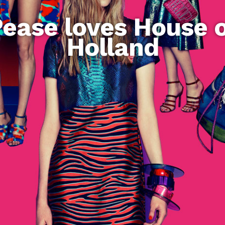
ease loves House 
Holland