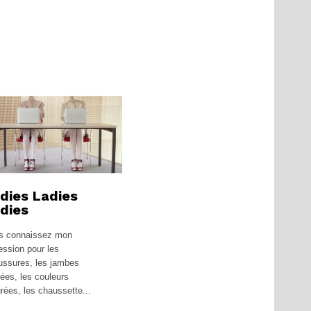
dies Ladies
dies
s connaissez mon
ession pour les
ussures, les jambes
ées, les couleurs
rées, les chaussette...