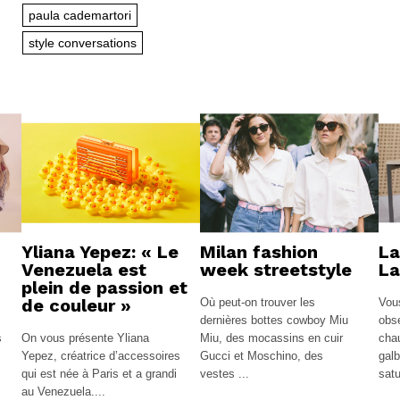
paula cademartori
style conversations
Yliana Yepez: « Le
Milan fashion
La
Venezuela est
week streetstyle
La
plein de passion et
de couleur »
Où peut-on trouver les
Vou
dernières bottes cowboy Miu
obs
s
On vous présente Yliana
Miu, des mocassins en cuir
cha
Yepez, créatrice d’accessoires
Gucci et Moschino, des
galb
qui est née à Paris et a grandi
vestes ...
satu
au Venezuela....