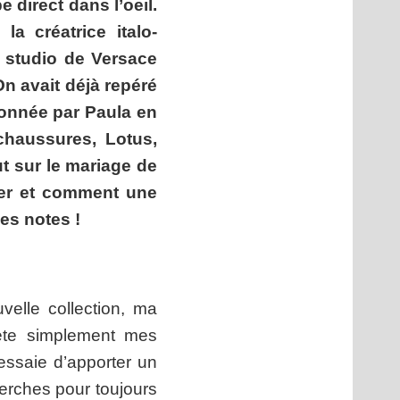
 direct dans l’oeil.
a créatrice italo-
 studio de Versace
n avait déjà repéré
çonnée par Paula en
chaussures, Lotus,
out sur le mariage de
uer et comment une
des notes !
elle collection, ma
rète simplement mes
’essaie d’apporter un
herches pour toujours