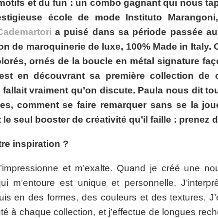
motifs et du fun : un combo gagnant qui nous tape
stigieuse école de mode Instituto Marangoni, l
Cademartori
a puisé dans sa période passée au
on de maroquinerie de luxe, 100% Made in Italy. O
lorés, ornés de la boucle en métal signature fa
est en découvrant sa première collection de 
l fallait vraiment qu’on discute. Paula nous dit t
ues, comment se faire remarquer sans se la jo
e seul booster de créativité qu’il faille : prenez 
re inspiration ?
’impressionne et m’exalte. Quand je créé une nouv
qui m’entoure est unique et personnelle. J’interp
uis en des formes, des couleurs et des textures. J
 à chaque collection, et j’effectue de longues rec