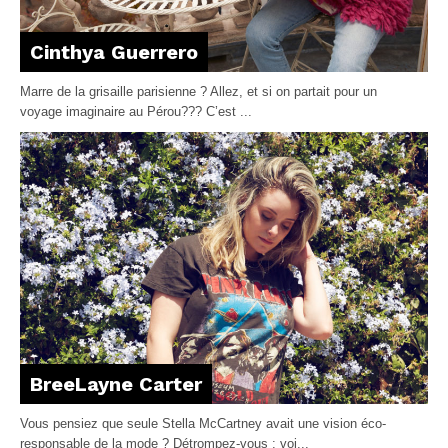
Cinthya Guerrero
Marre de la grisaille parisienne ? Allez, et si on partait pour un
voyage imaginaire au Pérou??? C’est ...
BreeLayne Carter
Vous pensiez que seule Stella McCartney avait une vision éco-
responsable de la mode ? Détrompez-vous : voi...