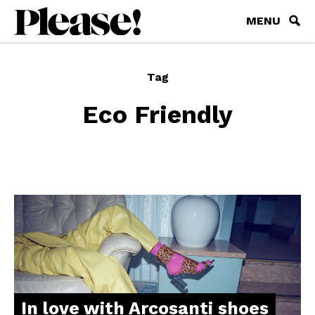
MENU
Tag
Eco Friendly
In love with Arcosanti shoes